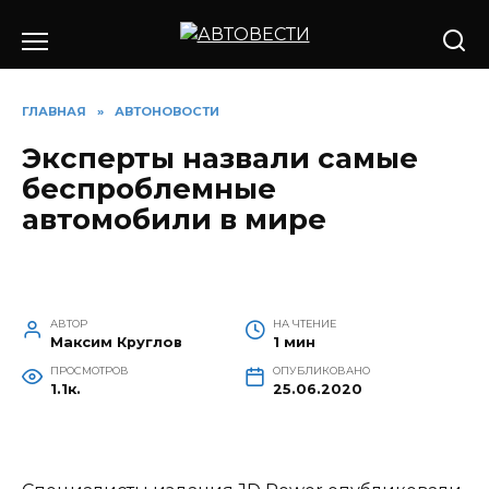
Перейти
к
содержанию
ГЛАВНАЯ
»
АВТОНОВОСТИ
Эксперты назвали самые
беспроблемные
автомобили в мире
АВТОР
НА ЧТЕНИЕ
Максим Круглов
1 мин
ПРОСМОТРОВ
ОПУБЛИКОВАНО
1.1к.
25.06.2020