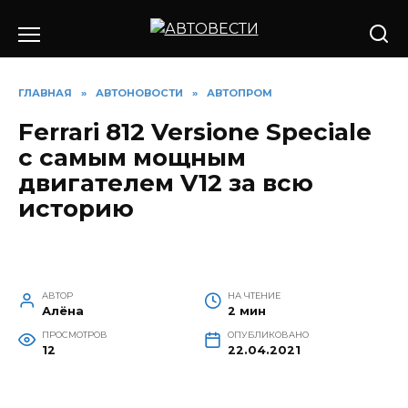
Перейти
к
содержанию
ГЛАВНАЯ
»
АВТОНОВОСТИ
»
АВТОПРОМ
Ferrari 812 Versione Speciale
с самым мощным
двигателем V12 за всю
историю
АВТОР
НА ЧТЕНИЕ
Алёна
2 мин
ПРОСМОТРОВ
ОПУБЛИКОВАНО
12
22.04.2021