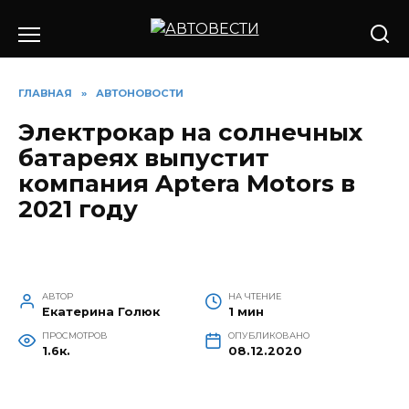
Перейти
к
содержанию
ГЛАВНАЯ
»
АВТОНОВОСТИ
Электрокар на солнечных
батареях выпустит
компания Aptera Motors в
2021 году
АВТОР
НА ЧТЕНИЕ
Екатерина Голюк
1 мин
ПРОСМОТРОВ
ОПУБЛИКОВАНО
1.6к.
08.12.2020