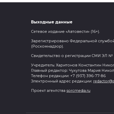
Отзыв организован на территории СШ
Компания Ford отзывает 375 тыс. де
Выходные данные
могут попасть в ДТП из-за поломки о
Сетевое издание «Автовести» (16+).
Это уже стало причиной около десятк
Зарегистрировано Федеральной службой
(Роскомнадзор).
Проблемной может быть задняя подвес
Свидетельство о регистрации СМИ ЭЛ № Ф
Учредитель: Харитонов Константин Никол
В рамках отзыва в транспортных сред
Главный редактор: Чухутова Мария Никол
Телефон редакции: +7 (937) 396-77-86
Электронный адрес редакции:
redactor@s
Проект агентства
sorcmedia.ru