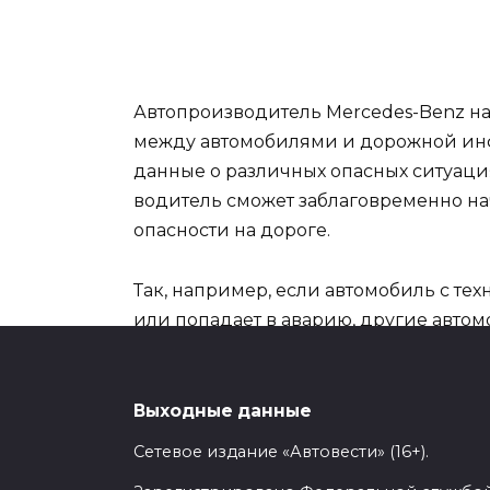
Автопроизводитель Mercedes-Benz нам
между автомобилями и дорожной инф
данные о различных опасных ситуация
водитель сможет заблаговременно н
опасности на дороге.
Так, например, если автомобиль с тех
или попадает в аварию, другие авто
скорректировать свой маршрут, предо
к месту происшествия для оказания п
разгружая уличный трафик.
Выходные данные
Сетевое издание «Автовести» (16+).
Технология Car-to-X войдет в состав 