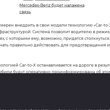
ерен внедрить в свои модели технологию «Car-to-X
раструктурой. Система позволит водителю в режим
х, с которыми ему, возможно, придется столкнуться
ачать правильно действовать для предотвращения
нологией Car-to-X останавливается на дороге в резу
мобили будут оперативно проинформированы об этом
твращая возникновение пробок. Или, при необходим
омощи. Планируется, что данная система будет сооб
спецпакета Drive Kit Plus, который будет функциони