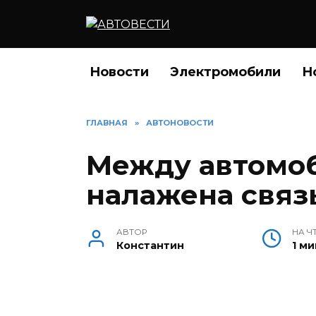
Перейти
к
содержанию
Новости
Электромобили
Н
ГЛАВНАЯ
»
АВТОНОВОСТИ
Между автомоб
налажена связ
АВТОР
НА Ч
Константин
1 ми