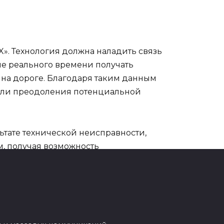
». Технология должна наладить связь
е реального времени получать
 на дороге. Благодаря таким данным
 или преодоления потенциальной
льтате технической неисправности,
, получая возможность
ости, поступить наоборот, следовать
щать водителям о таких ситуациях,
ровать при наличии смартфона, на