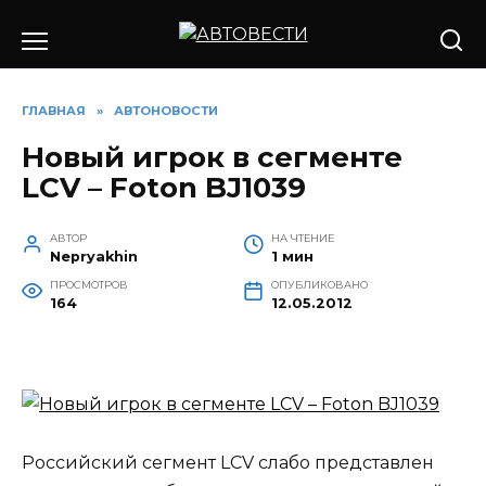
Перейти
к
содержанию
ГЛАВНАЯ
»
АВТОНОВОСТИ
Новый игрок в сегменте
LCV – Foton BJ1039
АВТОР
НА ЧТЕНИЕ
Nepryakhin
1 мин
ПРОСМОТРОВ
ОПУБЛИКОВАНО
164
12.05.2012
Российский сегмент LCV слабо представлен