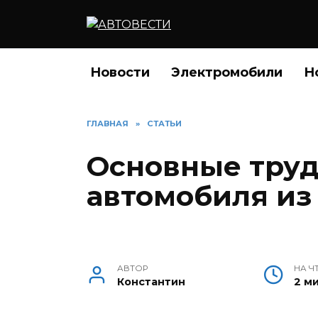
Перейти
к
содержанию
Новости
Электромобили
Н
ГЛАВНАЯ
»
СТАТЬИ
Основные труд
автомобиля из
АВТОР
НА Ч
Константин
2 м