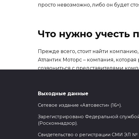
просто невозможно, либо он будет стоя
Что нужно учесть 
Прежде всего, стоит найти компанию,
Атлантик Моторс – компания, которая 
созвониться с представителями компа
вам будет интересна. Представители к
Кроме всего прочего, всегда имеется
Выходные данные
деньги обзавестись автомобилем преми
Сетевое издание «Автовести» (16+).
любом городе Украине. Доставка осущ
Зарегистрировано Федеральной службой
(Роскомнадзор).
Покупайте только самые лучшие авто
Свидетельство о регистрации СМИ ЭЛ № Ф
оформления нужных документов, бере