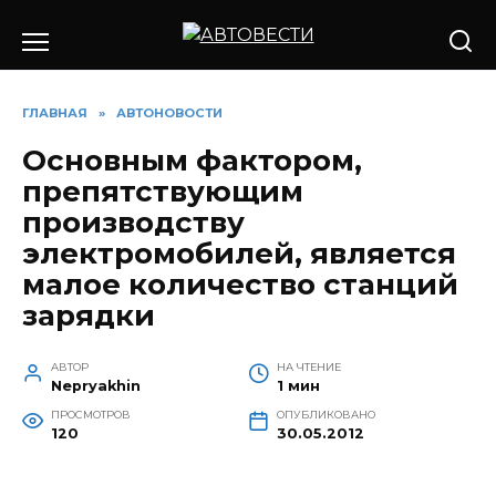
Перейти
к
содержанию
ГЛАВНАЯ
»
АВТОНОВОСТИ
Основным фактором,
препятствующим
производству
электромобилей, является
малое количество станций
зарядки
АВТОР
НА ЧТЕНИЕ
Nepryakhin
1 мин
ПРОСМОТРОВ
ОПУБЛИКОВАНО
120
30.05.2012