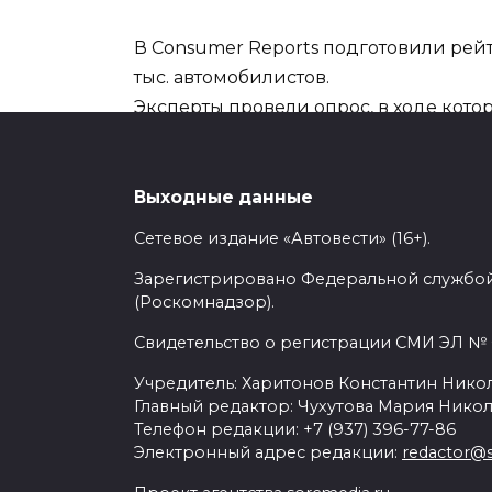
В Consumer Reports подготовили рей
тыс. автомобилистов.
Эксперты провели опрос, в ходе кото
в своих авто.
После подведения итогов опроса и б
Выходные данные
в 2020 году возглавляет Mazda, котор
Сетевое издание «Автовести» (16+).
Зарегистрировано Федеральной службой
Это оказался самый высокий результат
(Роскомнадзор).
Honda.
Свидетельство о регистрации СМИ ЭЛ № Ф
Если говорить о моделях, то с показа
Учредитель: Харитонов Константин Никол
а вот худший результат оказался у пика
Главный редактор: Чухутова Мария Никол
Телефон редакции: +7 (937) 396-77-86
Электронный адрес редакции:
redactor@s