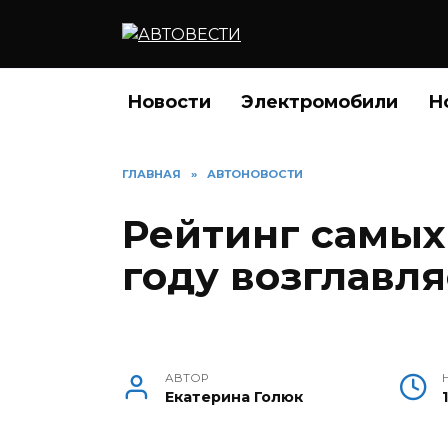
Перейти
к
содержанию
Новости
Электромобили
Н
ГЛАВНАЯ
»
АВТОНОВОСТИ
Рейтинг самых
году возглавл
АВТОР
Екатерина Голюк