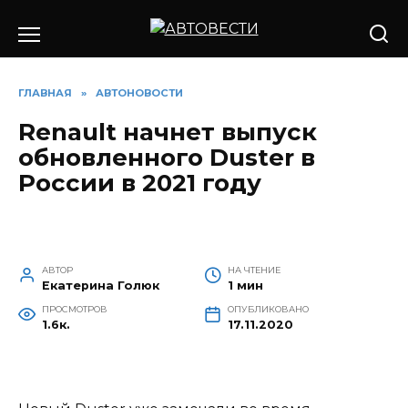
Перейти
к
содержанию
ГЛАВНАЯ
»
АВТОНОВОСТИ
Renault начнет выпуск
обновленного Duster в
России в 2021 году
АВТОР
НА ЧТЕНИЕ
Екатерина Голюк
1 мин
ПРОСМОТРОВ
ОПУБЛИКОВАНО
1.6к.
17.11.2020