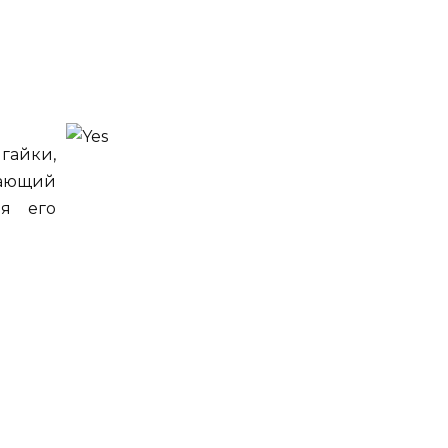
гайки,
шающий
ая его