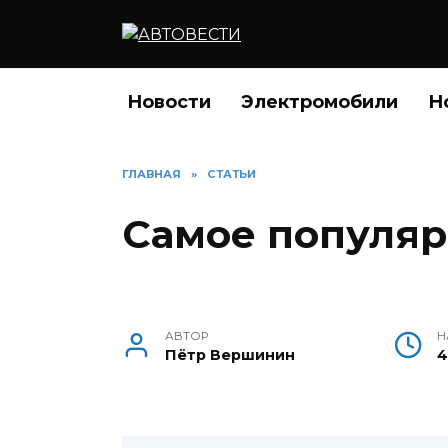
Перейти
к
содержанию
Новости
Электромобили
Н
ГЛАВНАЯ
»
СТАТЬИ
Самое популяр
АВТОР
Н
Пётр Вершинин
4