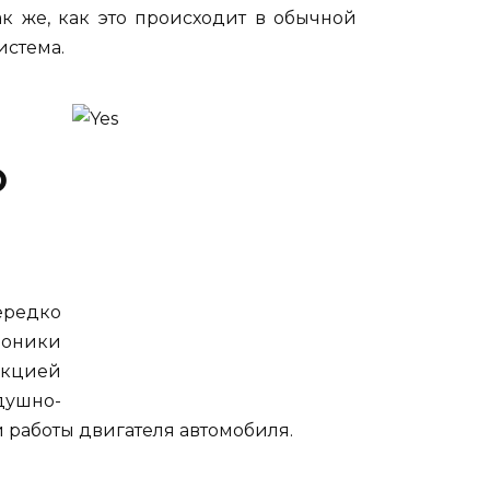
к же, как это происходит в обычной
истема.
О
ередко
роники
нкцией
душно-
и работы двигателя автомобиля.