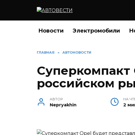
Перейти
к
содержанию
Новости
Электромобили
Н
ГЛАВНАЯ
»
АВТОНОВОСТИ
Суперкомпакт 
российском р
АВТОР
НА ЧТ
Nepryakhin
2 ми