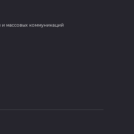
нный 3-х цилиндровый бензиновый
й и массовых коммуникаций
ии салона и внешнего облика