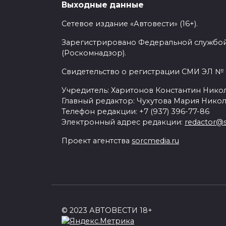
Выходные данные
Есть также информация, что позднее
Сетевое издание «Автовести» (16+).
мотор, работающий в комплекте с 6-с
Зарегистрировано Федеральной службой
(Роскомнадзор).
Особенностью новой модели Opel Ad
автомобиля, а также широкий набор 
Свидетельство о регистрации СМИ ЭЛ № Ф
Учредитель: Харитонов Константин Никол
Главный редактор: Чухутова Мария Никол
Телефон редакции: +7 (937) 396-77-86
opel
Электронный адрес редакции:
redactor@s
Проект агентства
sorcmedia.ru
© 2023 АВТОВЕСТИ 18+