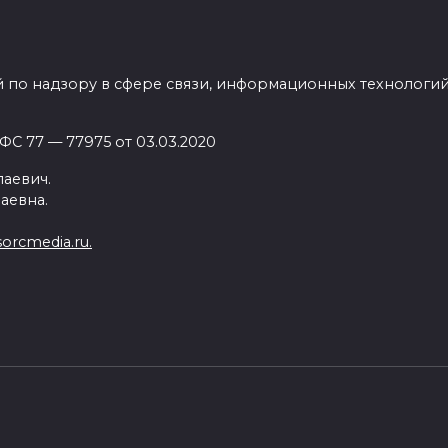
 в гамму силовых агрегатов добавиться турбирова
тупенчатой «механикой».
 по надзору в сфере связи, информационных технологи
am станут богатые возможности по индивидуализац
опций в базовой комплектации.
С 77 — 77975 от 03.03.2020
аевич.
аевна.
orcmedia.ru.