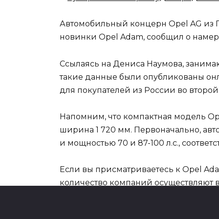
Автомобильный концерн Opel AG из 
новинки Opel Adam, сообщил о намер
Ссылаясь на Дениса Наумова, заним
такие данные были опубликованы онл
для покупателей из России во второ
Напомним, что компактная модель Opel
ширина 1 720 мм. Первоначально, авт
и мощностью 70 и 87-100 л.с., соответс
Если вы присматриваетесь к Opel Ad
количество компаний осуществляют
продать свой автомобиль в тот момен
покупку нового авто.