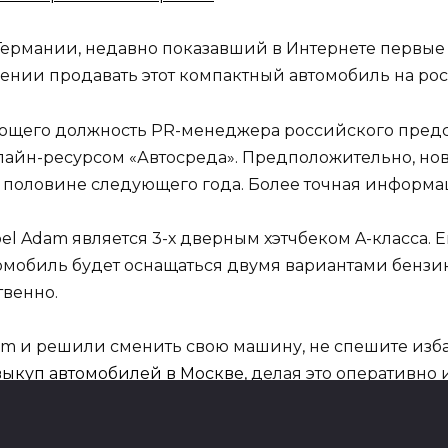
Германии, недавно показавший в Интернете первы
ении продавать этот компактный автомобиль на ро
ающего должность PR-менеджера российского предс
айн-ресурсом «Автосреда». Предположительно, нов
й половине следующего года. Более точная информа
 Adam является 3-х дверным хэтчбеком A-класса. Ег
омобиль будет оснащаться двумя вариантами бензино
твенно.
am и решили сменить свою машину, не спешите изба
выкуп автомобилей в Москве
, делая это оперативно
т, когда в этом появится необходимость, чтобы доба