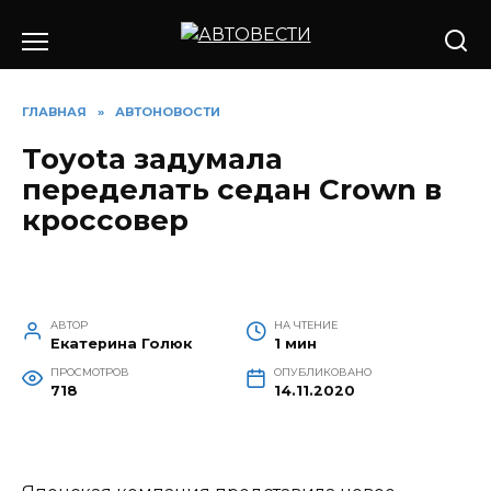
Перейти
к
содержанию
ГЛАВНАЯ
»
АВТОНОВОСТИ
Toyota задумала
переделать седан Crown в
кроссовер
АВТОР
НА ЧТЕНИЕ
Екатерина Голюк
1 мин
ПРОСМОТРОВ
ОПУБЛИКОВАНО
718
14.11.2020