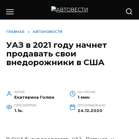
Перейти
к
содержанию
ГЛАВНАЯ
»
АВТОНОВОСТИ
УАЗ в 2021 году начнет
продавать свои
внедорожники в США
АВТОР
НА ЧТЕНИЕ
Екатерина Голюк
1 мин
ПРОСМОТРОВ
ОПУБЛИКОВАНО
1.1к.
24.12.2020