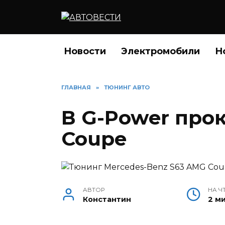
Перейти
к
содержанию
Новости
Электромобили
Н
ГЛАВНАЯ
»
ТЮНИНГ АВТО
В G-Power про
Coupe
АВТОР
НА Ч
Константин
2 м