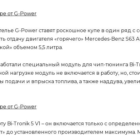
телье G-Power ставят роскошное купе в один ряд с
ь отдачу двигателя «горячего» Mercedes-Benz S63 
ой» объемом 5,5 литра.
аботали специальный модуль для чип-тюнинга Bi-Tr
й нагрузке модуль не включается в работу, но, стои
подачи и впрыска топлива, а также наддува, увеличи
у Bi-Tronik 5 V1 – он включается только с определе
» до установленного производителем максимума. М