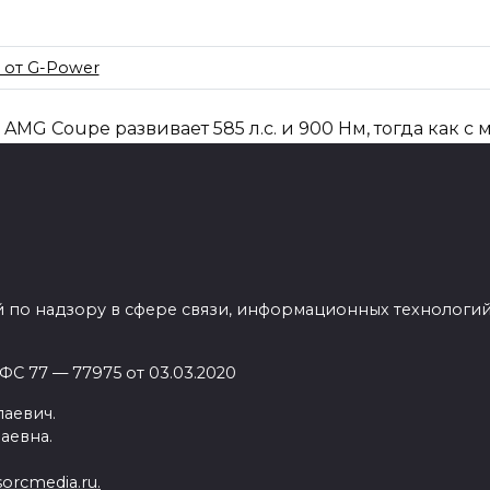
AMG Coupe развивает 585 л.с. и 900 Нм, тогда как с
урации купе «выстреливает» до 100км/ч за 3,8 секунд
 по надзору в сфере связи, информационных технологи
ные кованые колеса Power Hurricane RR из высоко
е диски получили двойной 5-спицевый дизайн и ко
и, соответственно.
С 77 — 77975 от 03.03.2020
аевич.
аевна.
upe
немецкие купе
тюнинг автомобилей
orcmedia.ru.