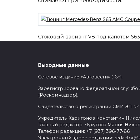
снимается при необходимости.
Стоковый вариант V8 под капотом S63 
л.с. и 1 000 Нм тяги. В такой конфиг
скорости 325 км/ч.
Выходные данные
Сетевое издание «Автовести» (16+).
Зарегистрировано Федеральной службой
В G-Power также переобули в фирмен
(Роскомнадзор).
алюминия. Ультралегкие 21-дюймовы
255/35R21 и 295/30R21, спереди и сзад
Свидетельство о регистрации СМИ ЭЛ № Ф
Учредитель: Харитонов Константин Никол
Главный редактор: Чухутова Мария Никол
Телефон редакции: +7 (937) 396-77-86
g-power
Mercedes-Benz
s63 amg co
Электронный адрес редакции:
redactor@s