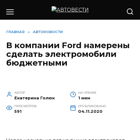
Перейти
к
содержанию
ГЛАВНАЯ
»
АВТОНОВОСТИ
В компании Ford намерены
сделать электромобили
бюджетными
АВТОР
НА ЧТЕНИЕ
Екатерина Голюк
1 мин
ПРОСМОТРОВ
ОПУБЛИКОВАНО
591
04.11.2020