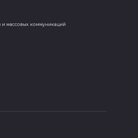
ми мощностью 190 и 235 л.с.
й и массовых коммуникаций
Базовая версия обновленного седана