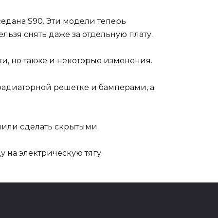
седана S90. Эти модели теперь
льзя снять даже за отдельную плату.
ти, но также и некоторые изменения.
адиаторной решетке и бамперами, а
шили сделать скрытыми.
 на электрическую тягу.
12,3-дюймовым экраном, система