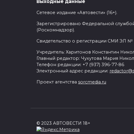
распознавания дорожных знаков и э
Выходные данные
Сетевое издание «Автовести» (16+).
На российском рынке Volvo S90 и V90 
Зарегистрировано Федеральной службой
(Роскомнадзор).
Также предлагается 249-сильный тур
стоит 3 155 000 рублей, а универсал о
Свидетельство о регистрации СМИ ЭЛ № Ф
Учредитель: Харитонов Константин Никол
Главный редактор: Чухутова Мария Никол
Телефон редакции: +7 (937) 396-77-86
Volvo
Volvo S90
Volvo V90 Cross Cou
Электронный адрес редакции:
redactor@s
Проект агентства
sorcmedia.ru
© 2023 АВТОВЕСТИ 18+