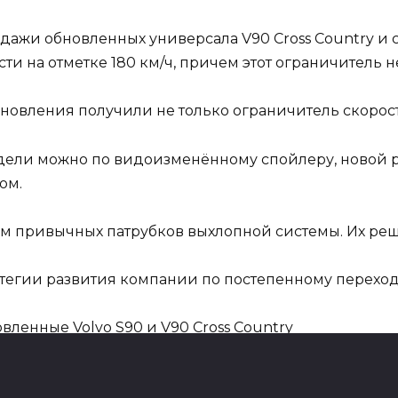
одажи обновленных универсала V90 Cross Country и 
и на отметке 180 км/ч, причем этот ограничитель не
 обновления получили не только ограничитель скорос
ели можно по видоизменённому спойлеру, новой р
ом.
ем привычных патрубков выхлопной системы. Их ре
тегии развития компании по постепенному переходу
Volvo S90 и V90 есть цифровая панель приборов с 