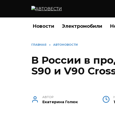
Перейти
к
содержанию
Новости
Электромобили
Н
ГЛАВНАЯ
»
АВТОНОВОСТИ
В России в пр
S90 и V90 Cros
АВТОР
Екатерина Голюк