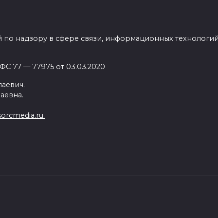
лектропривод крышки багажного отделения.
Cross Country можно заказать с дизельными агрегата
 по надзору в сфере связи, информационных технологи
бированный бензиновый мотор объёмом 2,0-литра. 
ценивается от 3 705 000 рублей.
С 77 — 77975 от 03.03.2020
аевич.
аевна.
ntry
orcmedia.ru.