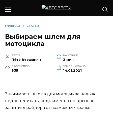
Перейти
к
содержанию
ГЛАВНАЯ
»
СТАТЬИ
Выбираем шлем для
мотоцикла
АВТОР
НА ЧТЕНИЕ
Пётр Вершинин
3 мин
ПРОСМОТРОВ
ОПУБЛИКОВАНО
335
14.01.2021
Значимость шлема для мотоцикла нельзя
недооценивать, ведь именно он призван
защитить райдера от возможных травм.