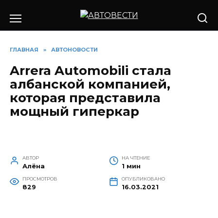
Перейти
к
содержанию
ГЛАВНАЯ
»
АВТОНОВОСТИ
Arrera Automobili стала
албанской компанией,
которая представила
мощный гиперкар
АВТОР
НА ЧТЕНИЕ
Алёна
1 мин
ПРОСМОТРОВ
ОПУБЛИКОВАНО
829
16.03.2021