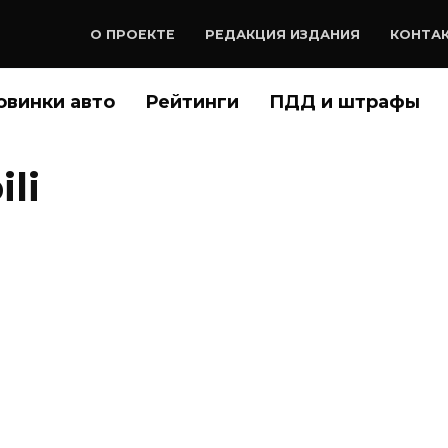
О ПРОЕКТЕ
РЕДАКЦИЯ ИЗДАНИЯ
КОНТА
овинки авто
Рейтинги
ПДД и штрафы
li
стала албанской
ая представила