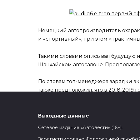
Немецкий автопроизводитель охаракт
и «спортивный», при этом «практичны
Такими словами описывал будущую но
Шанхайском автосалоне. Предполагает
По словам топ-менеджера зарядки ак
также предположил, что в 2018-2019 г
аккумуляторных технологиях позволяе
Также Стадлер подтвердил планы Aud
Выходные данные
составит конкуренцию недавно-пре
Сетевое издание «Автовести» (16+).
Зарегистрировано Федеральной службой