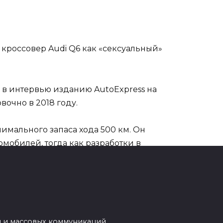
кроссовер Audi Q6 как «сексуальный»
в интервью изданию AutoExpress на
очно в 2018 году.
имального запаса хода 500 км. Он
омобилей, тогда как разработки в
 над текущим Q7 и без проблем
й и массовых коммуникаций