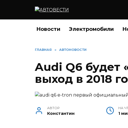
Перейти
к
содержанию
Новости
Электромобили
Н
ГЛАВНАЯ
»
АВТОНОВОСТИ
Audi Q6 будет
выход в 2018 г
АВТОР
НА Ч
Константин
1 ми