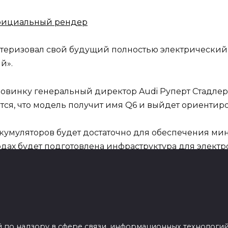
еризовал свой будущий полностью электрический 
й».
винку генеральный директор Audi Руперт Стадлер 
ся, что модель получит имя Q6 и выйдет ориентиров
кумуляторов будет достаточно для обеспечения мин
одах будет подготовлена инфраструктура для электр
т Audi обеспечить кроссовер таким запасом хода.
i на новую модель Q-линейки, которая разместится
дставленному
Range Rover SVAutobiography
.
 по надзору в сфере связи, информационных технологи