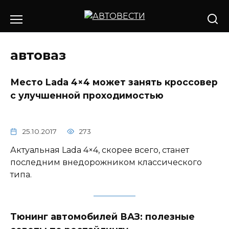
Перейти
к
содержанию
автоваз
Место Lada 4×4 может занять кроссовер
с улучшенной проходимостью
25.10.2017
273
Актуальная Lada 4×4, скорее всего, станет
последним внедорожником классического
типа.
Тюнинг автомобилей ВАЗ: полезные