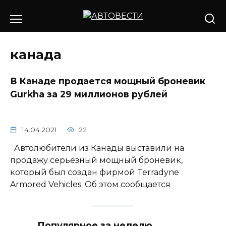
Перейти
к
содержанию
канада
В Канаде продается мощный броневик
Gurkha за 29 миллионов рублей
14.04.2021
22
Автолюбители из Канады выставили на
продажу серьёзный мощный броневик,
который был создан фирмой Terradyne
Armored Vehicles. Об этом сообщается
Популярное за неделю