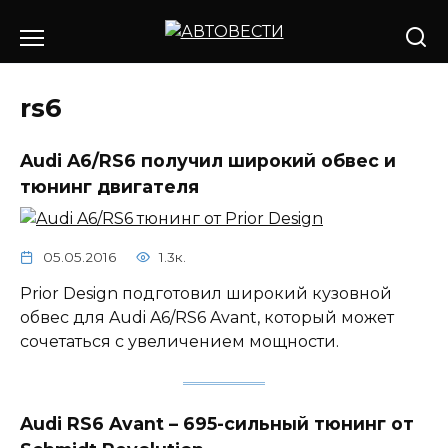
Перейти
к
содержанию
rs6
Audi A6/RS6 получил широкий обвес и
тюнинг двигателя
05.05.2016
1.3к.
Prior Design подготовил широкий кузовной
обвес для Audi A6/RS6 Avant, который может
сочетаться с увеличением мощности.
Audi RS6 Avant – 695-сильный тюнинг от