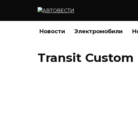
Перейти
к
содержанию
Новости
Электромобили
Н
Transit Custom
Названы российски
Custom и Tourneo
05.12.2016