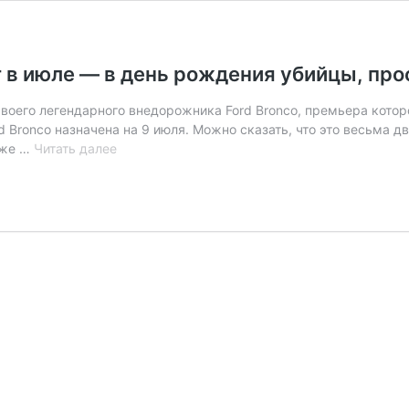
 в июле — в день рождения убийцы, про
своего легендарного внедорожника Ford Bronco, премьера котор
d Bronco назначена на 9 июля. Можно сказать, что это весьма 
Внедорожник
кже …
Читать далее
Ford
Bronco
дебютирует
в
июле
—
в
день
рождения
убийцы,
прославившего
этот
автомобиль