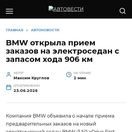
Перейти
к
содержанию
ГЛАВНАЯ
»
АВТОНОВОСТИ
BMW открыла прием
заказов на электроседан с
запасом хода 906 км
АВТОР
НА ЧТЕНИЕ
Максим Круглов
2 мин
ОПУБЛИКОВАНО
23.06.2026
Компания BMW объявила о начале приема
предварительных заказов на новый
электрический седан BMW i3 50 xDrive First