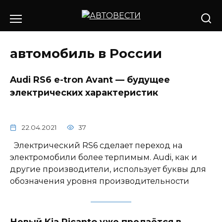
Перейти
к
содержанию
автомобиль в России
Audi RS6 e-tron Avant — будущее
электрических характеристик
22.04.2021
37
Электрический RS6 сделает переход на
электромобили более терпимым. Audi, как и
другие производители, использует буквы для
обозначения уровня производительности
Новый Kia Picanto уже продаётся в