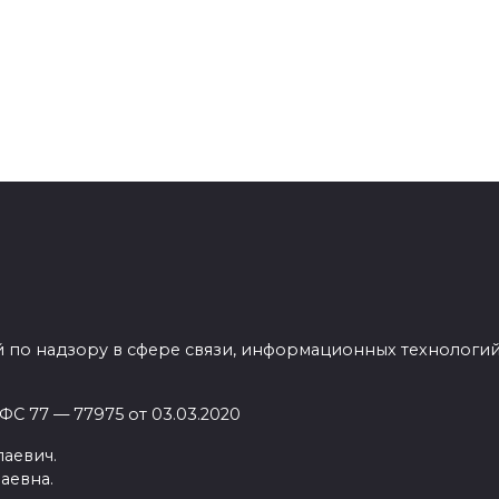
a One представлен
 по надзору в сфере связи, информационных технологи
С 77 — 77975 от 03.03.2020
аевич.
аевна.