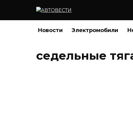
Перейти
к
содержанию
Новости
Электромобили
Н
седельные тяг
Электрогрузовик T
соперника
17.12.2017