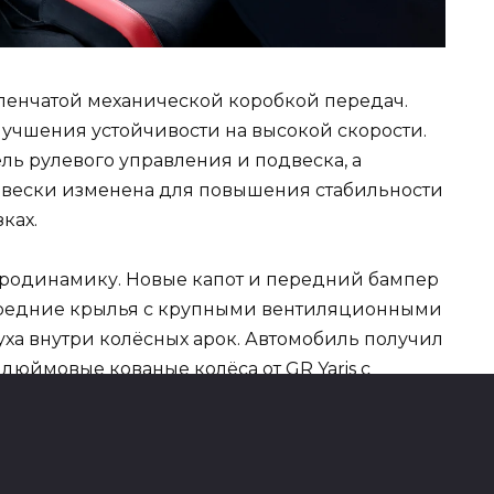
упенчатой механической коробкой передач.
учшения устойчивости на высокой скорости.
ль рулевого управления и подвеска, а
двески изменена для повышения стабильности
ках.
эродинамику. Новые капот и передний бампер
передние крылья с крупными вентиляционными
ха внутри колёсных арок. Автомобиль получил
дюймовые кованые колёса от GR Yaris с
нья и установлены новые спортивные кресла,
а. Благодаря этому масса автомобиля