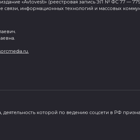
дание «Avtovesti» (реестровая запись ЭЛ № ФС 77 — 779
о стандартной GR Corolla. Параллельно
е связи, информационных технологий и массовых комму
zo RR, которая сохранит задний ряд сидений и
ческую коробку передач.
аевич.
аевна.
ке маловероятно, хотя значительная часть
 время осуществляется в графстве Дербишир.
orcmedia.ru.
a, деятельность которой по ведению соцсети в РФ призн