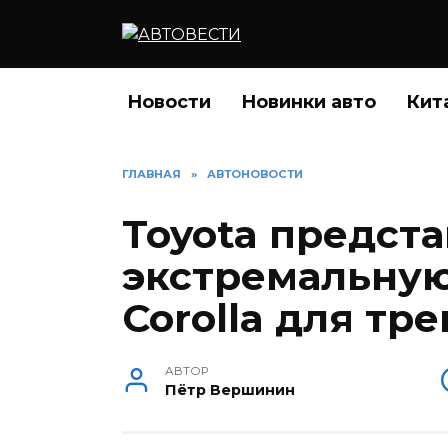
Перейти
к
содержанию
Новости
Новинки авто
Кит
ГЛАВНАЯ
»
АВТОНОВОСТИ
Toyota предст
экстремальну
Corolla для тре
АВТОР
Пётр Вершинин