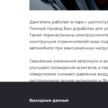
Двигатель работает в паре с шестист
Полный привод был доработан для ул
Также перенастроены электроусилите
конструкция ограничителей хода по
автомобиля при максимальных нагруз
Серьёзные изменения затронули и а
улучшают охлаждение агрегатов, а 
отверстиями снижают давление возду
регулируемое заднее антикрыло и 18-
бронзовым покрытием.
В салоне демонтированы задние сиде
Выходные данные
рассчитанные на использование шлем