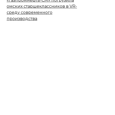
«Газпромнефть-СМ» погрузила
омских старшеклассников в VR-
среду современного
производства