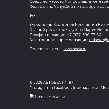
Средство массовой информации сетевое из
уменьшилась на 30 кг по сравнению с
Федеральной службой по надзору в сфер
компания разрабатывает версию Mori
16+
получит восьмиступенчатую автомати
Учредитель: Харитонов Константин Никол
Главный редактор: Чухутова Мария Никол
Появление модели на британском рын
Телефон редакции: +7 (937) 396-77-86
производства GR Corolla в настоящее
Электронный адрес редакции:
redactor@s
Проект агентства
sorcmedia.ru
© 2026 АВТОВЕСТИ 18+
*Instagram и Facebook (принадлежит Met