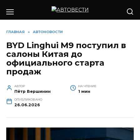
Перейти
к
содержанию
ГЛАВНАЯ
»
АВТОНОВОСТИ
BYD Linghui M9 поступил в
салоны Китая до
официального старта
продаж
АВТОР
НА ЧТЕНИЕ
Пётр Вершинин
1 мин
ОПУБЛИКОВАНО
26.06.2026