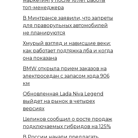
маркетингу после 16 лет работы
топ-менеджера
В Минтрансе заявили, что запреты
для праворульных автомобилей
не планируются
Хмурый взгляд и нависшие веки:
как работает подтяжка лба и когда
она показана
BMW открыла прием заказов на
электроседан с запасом хода 906
км
Обновленная Lada Niva Legend
выйдет на рынок в четырех
версиях
Целиков сообщил о росте продаж
подключаемых гибридов на 125%
В России начали предлагать