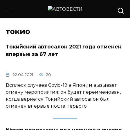
Перейти
к
содержанию
токио
Токийский автосалон 2021 года отменен
впервые за 67 лет
22.04.2021
20
Всплеск случаев Covid-19 в Японии вызывает
отмену мероприятия; он будет переименован,
когда вернется. Токийский автосалон был
отменен впервые после первого
Nissan представит ряд новинок в январе