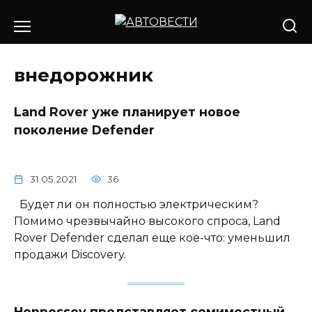
Перейти
к
содержанию
внедорожник
Land Rover уже планирует новое
поколение Defender
31.05.2021
36
Будет ли он полностью электрическим?
Помимо чрезвычайно высокого спроса, Land
Rover Defender сделал еще кое-что: уменьшил
продажи Discovery.
Hennessey представляет семиместный