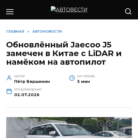
Перейти
к
содержанию
ГЛАВНАЯ
»
АВТОНОВОСТИ
Обновлённый Jaecoo J5
замечен в Китае с LiDAR и
намёком на автопилот
АВТОР
НА ЧТЕНИЕ
Пётр Вершинин
3 мин
ОПУБЛИКОВАНО
02.07.2026