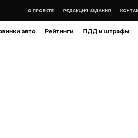
О ПРОЕКТЕ
РЕДАКЦИЯ ИЗДАНИЯ
КОНТА
овинки авто
Рейтинги
ПДД и штрафы
что плед Model S на
 очень скоро