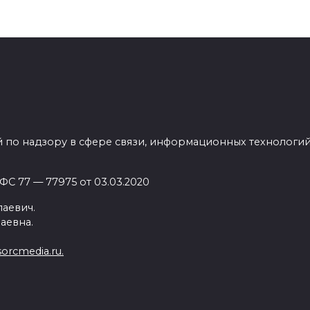
нирует выпустить 900-
el S P85D
 по надзору в сфере связи, информационных технологи
С 77 — 77975 от 03.03.2020
аевич.
аевна.
orcmedia.ru.