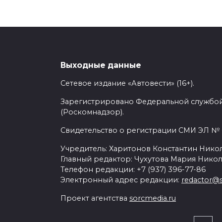
Выходные данные
LARTE Design пла
Сетевое издание «Автовести» (16+).
сильную Tesla Mod
Зарегистрировано Федеральной службой
(Роскомнадзор).
Свидетельство о регистрации СМИ ЭЛ № Ф
30.04.2015
Учредитель: Харитонов Константин Никол
Главный редактор: Чухутова Мария Никол
Телефон редакции: +7 (937) 396-77-86
Электронный адрес редакции:
redactor@s
Проект агентства
sorcmedia.ru