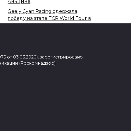
Аньцине
Geely Cyan Racing одержала
победу на этапе TCR World Tour в
Испании с новым Preface TCR
Tesla обвиняют в использовании
спорных данных о безопасности
для продвижения FSD в Европе
75 от 03.03.2020), зарегистрировано
Современные методы удаления
никаций (Роскомнадзор).
гемангиом у детей
Dongfeng планирует массовый
выпуск твердотельных
аккумуляторов с запасом хода
свыше 1000 км
Автопром готовится к новым
сбоям поставок на фоне затяжного
конфликта на Ближнем Востоке