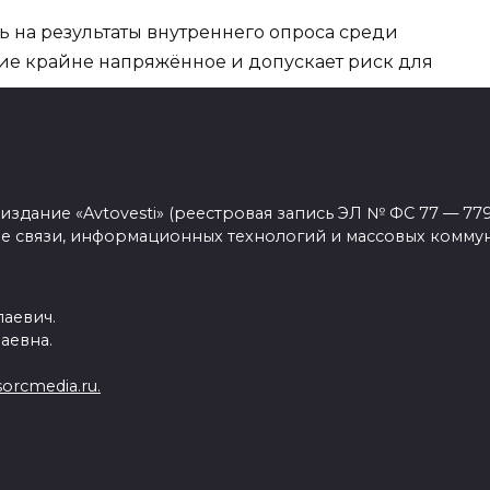
сь на результаты внутреннего опроса среди
ие крайне напряжённое и допускает риск для
сно данным, шесть из них считают, что
од угрозой. Ещё трое охарактеризовали
При этом ни один из участников опроса не
сутствие серьёзных опасений относительно
дание «Avtovesti» (реестровая запись ЭЛ № ФС 77 — 779
е связи, информационных технологий и массовых комму
ошлись во мнении о тяжёлом состоянии
ов различается.
аевич.
аевна.
orcmedia.ru.