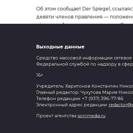
Об этом сообщает Der Spiegel, ссылая
девяти членов правления — положен
её дальнейшего существования. Согла
существование концерна находится п
текущую ситуацию как напряжённую. 
Выходные данные
выбрал вариант, подразумевающий от
положения компании.
Средство массовой информации сетевое из
Федеральной службой по надзору в сфер
Таким образом, все топ-менеджеры с
16+
Volkswagen, хотя степень оценки риск
Учредитель: Харитонов Константин Никол
Главный редактор: Чухутова Мария Никол
Телефон редакции: +7 (937) 396-77-86
Электронный адрес редакции:
redactor@s
Проект агентства
sorcmedia.ru