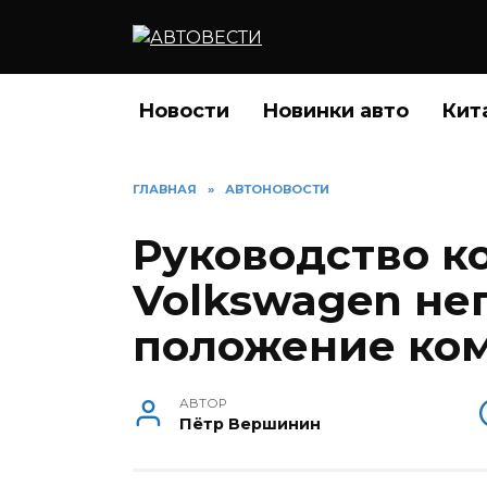
Перейти
к
содержанию
Новости
Новинки авто
Кит
ГЛАВНАЯ
»
АВТОНОВОСТИ
Руководство к
Volkswagen не
положение ко
АВТОР
Пётр Вершинин